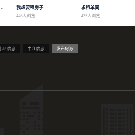
区域房型不限2室2卫装修不限2...
我想要租房子
求租单间
446
人浏览
435
人浏览
小区信息
中介信息
发布房源