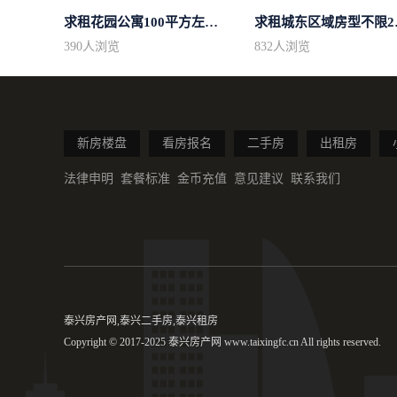
求租花园公寓100平方左右，电梯房
求租城东
390
人浏览
832
人浏览
新房楼盘
看房报名
二手房
出租房
法律申明
套餐标准
金币充值
意见建议
联系我们
泰兴房产网,泰兴二手房,泰兴租房
Copyright © 2017-2025 泰兴房产网 www.taixingfc.cn All rights reserved.