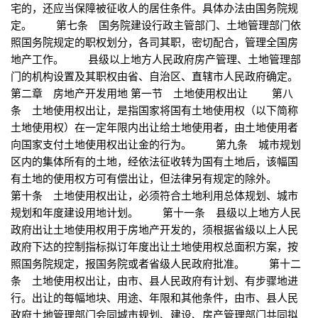
宅的，还应当保障被征收人的居住条件。具体办法由国务院规
定。 第七条 国务院建设行政主管部门、土地管理部门依
照国务院规定的职权划分，各司其职，密切配合，管理全国房
地产工作。 县级以上地方人民政府房产管理、土地管理部
门的机构设置及其职权由省、自治区、直辖市人民政府确定。
第二章 房地产开发用地 第一节 土地使用权出让 第八
条 土地使用权出让，是指国家将国有土地使用权（以下简称
土地使用权）在一定年限内出让给土地使用者，由土地使用者
向国家支付土地使用权出让金的行为。 第九条 城市规划
区内的集体所有的土地，经依法征收转为国有土地后，该幅国
有土地的使用权方可有偿出让，但法律另有规定的除外。
第十条 土地使用权出让，必须符合土地利用总体规划、城市
规划和年度建设用地计划。 第十一条 县级以上地方人民
政府出让土地使用权用于房地产开发的，须根据省级以上人民
政府下达的控制指标拟订年度出让土地使用权总面积方案，按
照国务院规定，报国务院或者省级人民政府批准。 第十二
条 土地使用权出让，由市、县人民政府有计划、有步骤地进
行。出让的每幅地块、用途、年限和其他条件，由市、县人民
政府土地管理部门会同城市规划、建设、房产管理部门共同拟