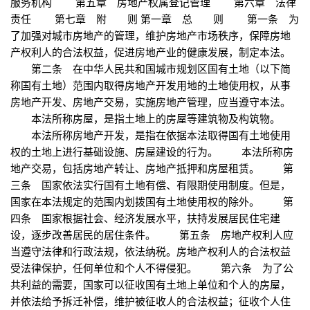
服务机构 第五章 房地产权属登记管理 第六章 法律
责任 第七章 附 则 第一章 总 则 第一条 为
了加强对城市房地产的管理，维护房地产市场秩序，保障房地
产权利人的合法权益，促进房地产业的健康发展，制定本法。
第二条 在中华人民共和国城市规划区国有土地（以下简
称国有土地）范围内取得房地产开发用地的土地使用权，从事
房地产开发、房地产交易，实施房地产管理，应当遵守本法。
本法所称房屋，是指土地上的房屋等建筑物及构筑物。
本法所称房地产开发，是指在依据本法取得国有土地使用
权的土地上进行基础设施、房屋建设的行为。 本法所称房
地产交易，包括房地产转让、房地产抵押和房屋租赁。 第
三条 国家依法实行国有土地有偿、有限期使用制度。但是，
国家在本法规定的范围内划拨国有土地使用权的除外。 第
四条 国家根据社会、经济发展水平，扶持发展居民住宅建
设，逐步改善居民的居住条件。 第五条 房地产权利人应
当遵守法律和行政法规，依法纳税。房地产权利人的合法权益
受法律保护，任何单位和个人不得侵犯。 第六条 为了公
共利益的需要，国家可以征收国有土地上单位和个人的房屋，
并依法给予拆迁补偿，维护被征收人的合法权益；征收个人住