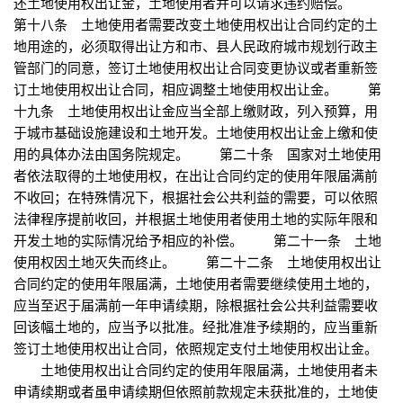
还土地使用权出让金，土地使用者并可以请求违约赔偿。
第十八条 土地使用者需要改变土地使用权出让合同约定的土
地用途的，必须取得出让方和市、县人民政府城市规划行政主
管部门的同意，签订土地使用权出让合同变更协议或者重新签
订土地使用权出让合同，相应调整土地使用权出让金。 第
十九条 土地使用权出让金应当全部上缴财政，列入预算，用
于城市基础设施建设和土地开发。土地使用权出让金上缴和使
用的具体办法由国务院规定。 第二十条 国家对土地使用
者依法取得的土地使用权，在出让合同约定的使用年限届满前
不收回；在特殊情况下，根据社会公共利益的需要，可以依照
法律程序提前收回，并根据土地使用者使用土地的实际年限和
开发土地的实际情况给予相应的补偿。 第二十一条 土地
使用权因土地灭失而终止。 第二十二条 土地使用权出让
合同约定的使用年限届满，土地使用者需要继续使用土地的，
应当至迟于届满前一年申请续期，除根据社会公共利益需要收
回该幅土地的，应当予以批准。经批准准予续期的，应当重新
签订土地使用权出让合同，依照规定支付土地使用权出让金。
土地使用权出让合同约定的使用年限届满，土地使用者未
申请续期或者虽申请续期但依照前款规定未获批准的，土地使