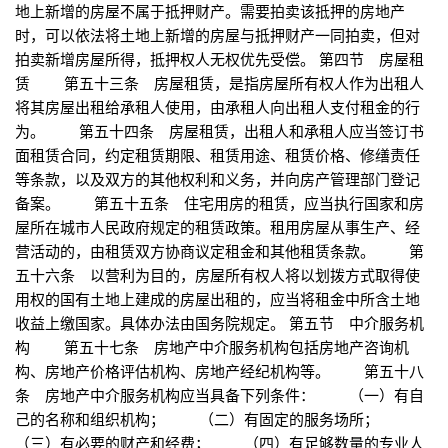
地上新增的房屋不属于抵押财产。需要拍卖该抵押的房地产
时，可以依法将土地上新增的房屋与抵押财产一同拍卖，但对
拍卖新增房屋所得，抵押权人无权优先受偿。 第四节 房屋租
赁 第五十三条 房屋租赁，是指房屋所有权人作为出租人
将其房屋出租给承租人使用，由承租人向出租人支付租金的行
为。 第五十四条 房屋租赁，出租人和承租人应当签订书
面租赁合同，约定租赁期限、租赁用途、租赁价格、修缮责任
等条款，以及双方的其他权利和义务，并向房产管理部门登记
备案。 第五十五条 住宅用房的租赁，应当执行国家和房
屋所在城市人民政府规定的租赁政策。租用房屋从事生产、经
营活动的，由租赁双方协商议定租金和其他租赁条款。 第
五十六条 以营利为目的，房屋所有权人将以划拨方式取得使
用权的国有土地上建成的房屋出租的，应当将租金中所含土地
收益上缴国家。具体办法由国务院规定。 第五节 中介服务机
构 第五十七条 房地产中介服务机构包括房地产咨询机
构、房地产价格评估机构、房地产经纪机构等。 第五十八
条 房地产中介服务机构应当具备下列条件： （一）有自
己的名称和组织机构； （二）有固定的服务场所；
（三）有必要的财产和经费； （四）有足够数量的专业人