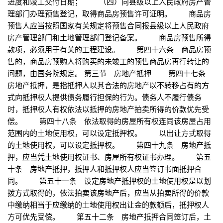
进度和竣工交付日期； （四）向县级以上人民政府房产管
理部门办理预售登记，取得商品房预售许可证明。 商品房
预售人应当按照国家有关规定将预售合同报县级以上人民政府
房产管理部门和土地管理部门登记备案。 商品房预售所得
款项，必须用于有关的工程建设。 第四十六条 商品房预
售的，商品房预购人将购买的未竣工的预售商品房再行转让的
问题，由国务院规定。 第三节 房地产抵押 第四十七条
房地产抵押，是指抵押人以其合法的房地产以不转移占有的方
式向抵押权人提供债务履行担保的行为。债务人不履行债务
时，抵押权人有权依法以抵押的房地产拍卖所得的价款优先受
偿。 第四十八条 依法取得的房屋所有权连同该房屋占用
范围内的土地使用权，可以设定抵押权。 以出让方式取得
的土地使用权，可以设定抵押权。 第四十九条 房地产抵
押，应当凭土地使用权证书、房屋所有权证书办理。 第五
十条 房地产抵押，抵押人和抵押权人应当签订书面抵押合
同。 第五十一条 设定房地产抵押权的土地使用权是以划
拨方式取得的，依法拍卖该房地产后，应当从拍卖所得的价款
中缴纳相当于应缴纳的土地使用权出让金的款额后，抵押权人
方可优先受偿。 第五十二条 房地产抵押合同签订后，土