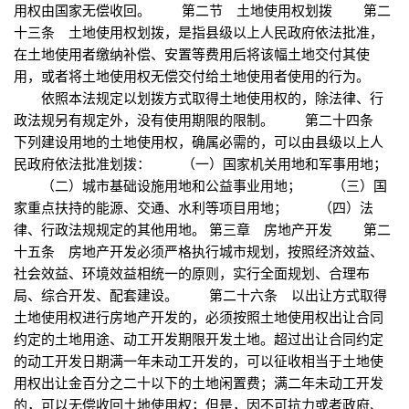
用权由国家无偿收回。 第二节 土地使用权划拨 第二
十三条 土地使用权划拨，是指县级以上人民政府依法批准，
在土地使用者缴纳补偿、安置等费用后将该幅土地交付其使
用，或者将土地使用权无偿交付给土地使用者使用的行为。
依照本法规定以划拨方式取得土地使用权的，除法律、行
政法规另有规定外，没有使用期限的限制。 第二十四条
下列建设用地的土地使用权，确属必需的，可以由县级以上人
民政府依法批准划拨： （一）国家机关用地和军事用地；
（二）城市基础设施用地和公益事业用地； （三）国
家重点扶持的能源、交通、水利等项目用地； （四）法
律、行政法规规定的其他用地。 第三章 房地产开发 第二
十五条 房地产开发必须严格执行城市规划，按照经济效益、
社会效益、环境效益相统一的原则，实行全面规划、合理布
局、综合开发、配套建设。 第二十六条 以出让方式取得
土地使用权进行房地产开发的，必须按照土地使用权出让合同
约定的土地用途、动工开发期限开发土地。超过出让合同约定
的动工开发日期满一年未动工开发的，可以征收相当于土地使
用权出让金百分之二十以下的土地闲置费；满二年未动工开发
的，可以无偿收回土地使用权；但是，因不可抗力或者政府、